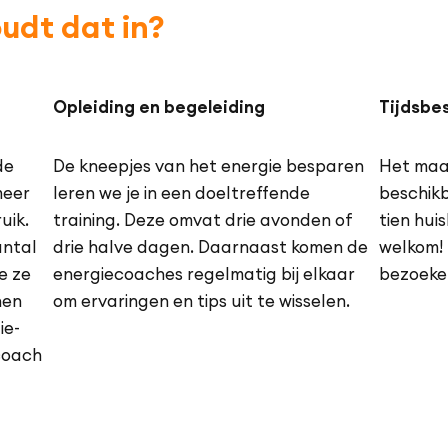
udt dat in?
Opleiding en begeleiding
Tijdsbe
de
De kneepjes van het energie besparen
Het maak
meer
leren we je in een doeltreffende
beschikb
uik.
training. Deze omvat drie avonden of
tien hui
antal
drie halve dagen. Daarnaast komen de
welkom! 
e ze
energie­coaches regelmatig bij elkaar
bezoeke
nen
om ervaringen en tips uit te wisselen.
ie­
ecoach