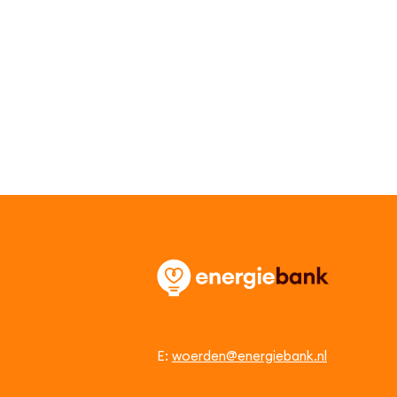
E:
woerden@energiebank.nl