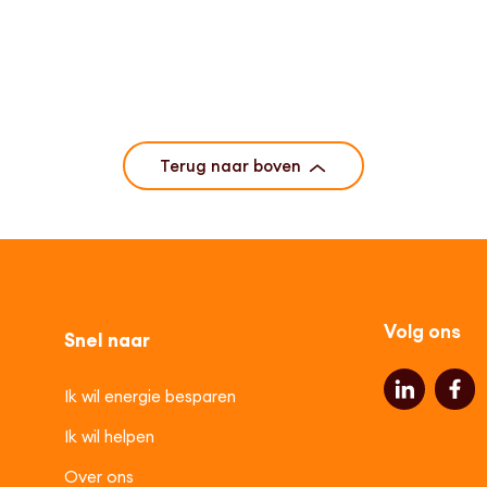
Terug naar boven
Volg ons
Snel naar
Ik wil energie besparen
Ik wil helpen
Over ons