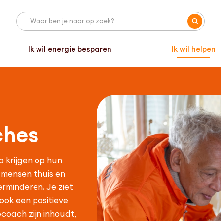
Ik wil energie besparen
Ik wil helpen
ches
 krijgen op hun
j mensen thuis en
rminderen. Je ziet
ook een positieve
ecoach zijn inhoudt,