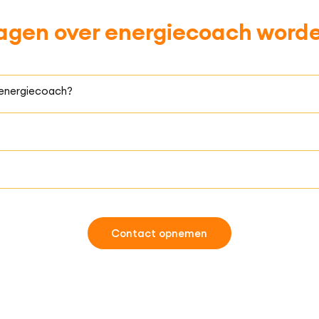
agen over energiecoach word
 energiecoach?
Contact opnemen