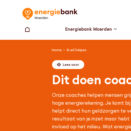
Woerden
Energiebank Woerden
Home
Ik wil helpen
Lees voor
Dit doen coa
Onze coaches helpen mensen grip
hoge energierekening. Je komt bi
helpt direct hun geldzorgen te ve
resultaat van je inzet maar hebt 
invloed op het milieu. Wat energi