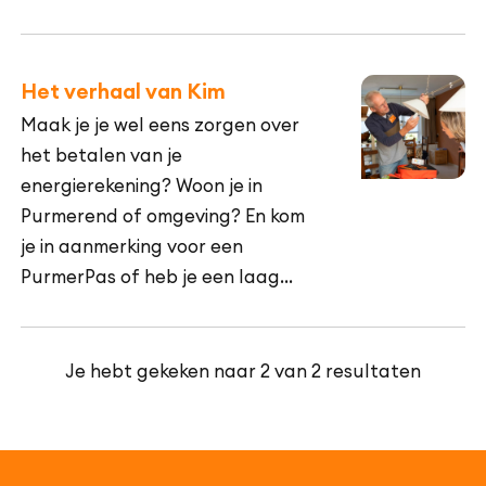
(minimum) inkomEnergiebanken?
Dan kan de Energiebank regio
Purmerend jou helpen.
Het verhaal van Kim
Maak je je wel eens zorgen over
het betalen van je
energierekening? Woon je in
Purmerend of omgeving? En kom
je in aanmerking voor een
PurmerPas of heb je een laag
(minimum) inkomEnergiebanken?
Dan kan de Energiebank regio
Purmerend jou helpen.
Je hebt gekeken naar 2 van 2 resultaten