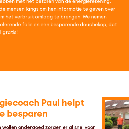
hebben met het betalen van de energierekening.
de mensen langs om hen informatie te geven over
om het verbruik omlaag te brengen. We nemen
isolerende folie en een besparende douchekop, dat
 gratis!
giecoach Paul helpt
te besparen
en wollen ondergoed zorgen er al snel voor