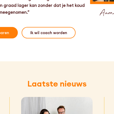
n graad lager kan zonder dat je het koud
Aarn
 meegenomen.”
paren
Ik wil coach worden
Laatste nieuws