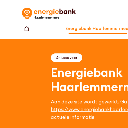
Haarlemmermeer
Energiebank Haarlemmermee
Lees voor
Energiebank
Haarlemmer
Aan deze site wordt gewerkt. G
https://www.energiebankhaarle
actuele informatie