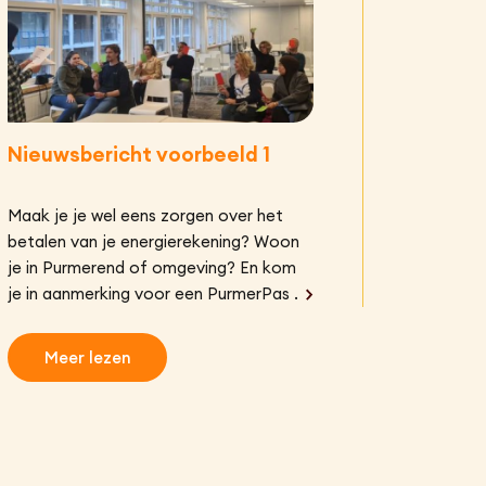
Nieuwsbericht voorbeeld 1
Maak je je wel eens zorgen over het
betalen van je energierekening? Woon
je in Purmerend of omgeving? En kom
je in aanmerking voor een PurmerPas of
heb je een laag (minimum)
inkomEnergiebanken? Dan kan de
Meer lezen
Energiebank regio Purmerend jou
helpen.