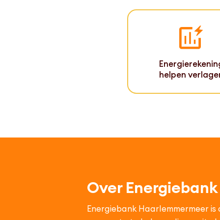
Energierekenin
helpen verlage
Over Energieban
Energiebank Haarlemmermeer is op