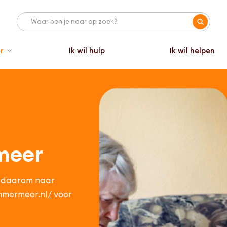
r
Ik wil hulp
Ik wil helpen
meer
a daarom naar
mmermeer.nl/
voor