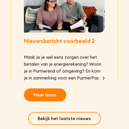
Nieuwsbericht voorbeeld 2
Maak je je wel eens zorgen over het
betalen van je energierekening? Woon
je in Purmerend of omgeving? En kom
je in aanmerking voor een PurmerPas of
heb je een laag (minimum)
inkomEnergiebanken? Dan kan de
Meer lezen
Energiebank regio Purmerend jou
helpen.
Bekijk het laatste nieuws