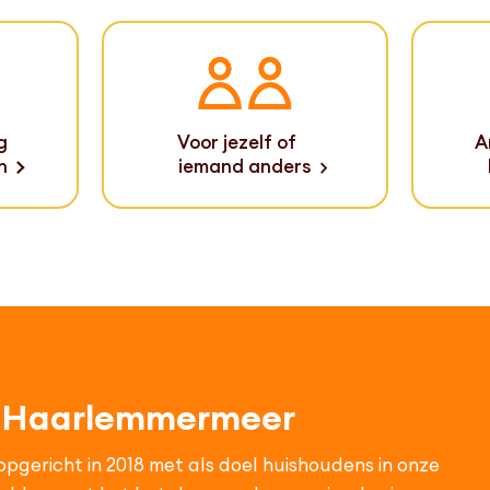
g
Voor jezelf of
A
n
iemand anders
k Haarlemmermeer
gericht in 2018 met als doel huishoudens in onze