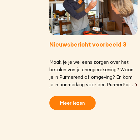
Nieuwsbericht voorbeeld 3
Maak je je wel eens zorgen over het
betalen van je energierekening? Woon
je in Purmerend of omgeving? En kom
je in aanmerking voor een PurmerPas of
heb je een laag (minimum)
inkomEnergiebanken? Dan kan de
Meer lezen
Energiebank regio Purmerend jou
helpen.