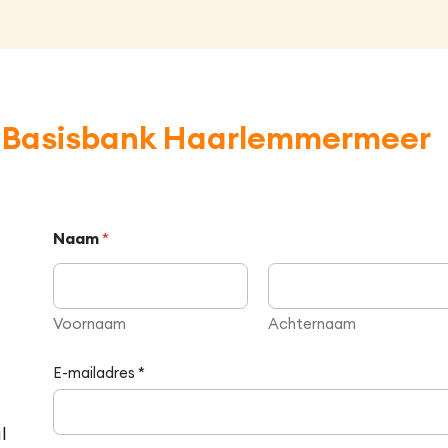
Basisbank Haarlemmermeer
Naam
*
Voornaam
Achternaam
E-mailadres
*
l