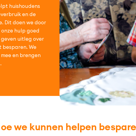
lpt huishoudens
verbruik en de
. Dit doen we door
e onze hulp goed
geven uitleg over
t besparen. We
n mee en brengen
.
oe we kunnen helpen bespar