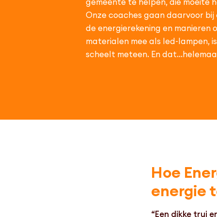
gemeente te helpen, die moeite 
Onze coaches gaan daarvoor bij 
de energierekening en manieren 
materialen mee als led-lampen, 
scheelt meteen. En dat…helemaal
Hoe Ener
energie 
“Een dikke trui 