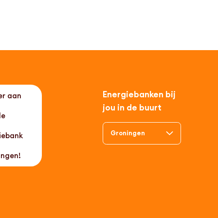
Energiebanken bij
er aan
jou in de buurt
de
iebank
ingen!