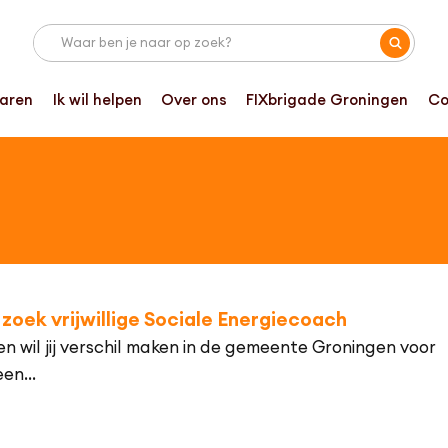
paren
Ik wil helpen
Over ons
FIXbrigade Groningen
Co
zoek vrijwillige Sociale Energiecoach
n wil jij verschil maken in de gemeente Groningen voor
en...