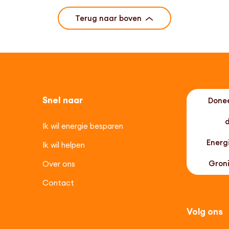
Terug naar boven
Snel naar
Done
Ik wil energie besparen
Energ
Ik wil helpen
Gron
Over ons
Contact
Volg ons